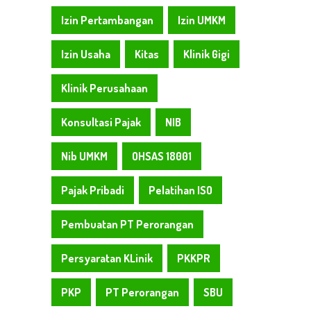
Izin Pertambangan
Izin UMKM
Izin Usaha
Kitas
Klinik Gigi
Klinik Perusahaan
Konsultasi Pajak
NIB
Nib UMKM
OHSAS 18001
Pajak Pribadi
Pelatihan ISO
Pembuatan PT Perorangan
Persyaratan KLinik
PKKPR
PKP
PT Perorangan
SBU