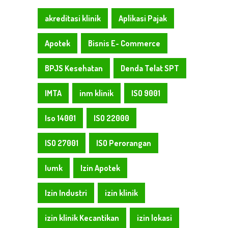
akreditasi klinik
Aplikasi Pajak
Apotek
Bisnis E- Commerce
BPJS Kesehatan
Denda Telat SPT
IMTA
inm klinik
ISO 9001
Iso 14001
ISO 22000
ISO 27001
ISO Perorangan
Iumk
Izin Apotek
Izin Industri
izin klinik
izin klinik Kecantikan
izin lokasi