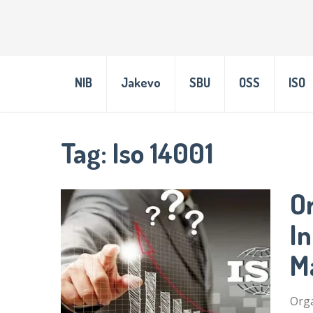
NIB
Jakevo
SBU
OSS
ISO
Tag:
Iso 14001
O
In
M
Orga