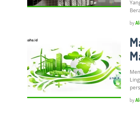
Yang
Ber
by
Al
M
M
Men
Ling
per
by
Al