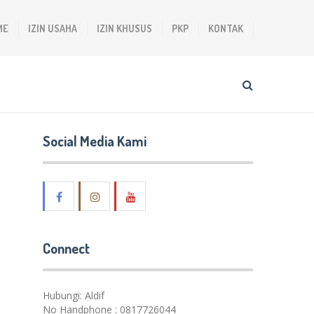
ME
IZIN USAHA
IZIN KHUSUS
PKP
KONTAK
Social Media Kami
Connect
Hubungi: Aldif
No Handphone : 0817726044