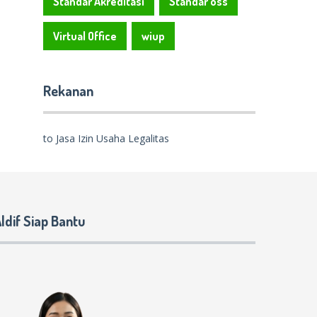
Standar Akreditasi
Standar oss
Virtual Office
wiup
Rekanan
to Jasa Izin Usaha Legalitas
ldif Siap Bantu