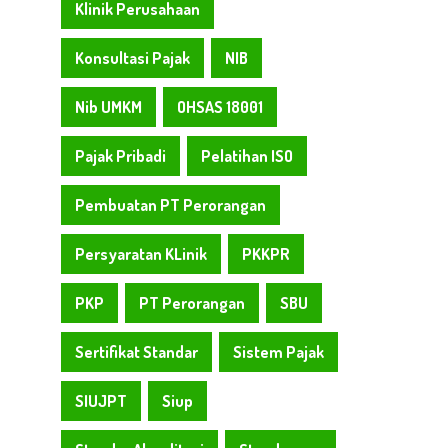
Klinik Perusahaan
Konsultasi Pajak
NIB
Nib UMKM
OHSAS 18001
Pajak Pribadi
Pelatihan ISO
Pembuatan PT Perorangan
Persyaratan KLinik
PKKPR
PKP
PT Perorangan
SBU
Sertifikat Standar
Sistem Pajak
SIUJPT
Siup