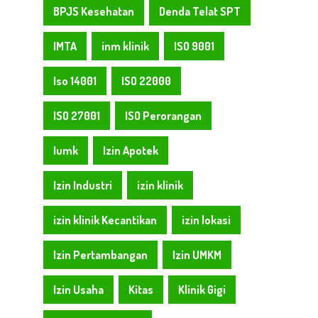
BPJS Kesehatan
Denda Telat SPT
IMTA
inm klinik
ISO 9001
Iso 14001
ISO 22000
ISO 27001
ISO Perorangan
Iumk
Izin Apotek
Izin Industri
izin klinik
izin klinik Kecantikan
izin lokasi
Izin Pertambangan
Izin UMKM
Izin Usaha
Kitas
Klinik Gigi