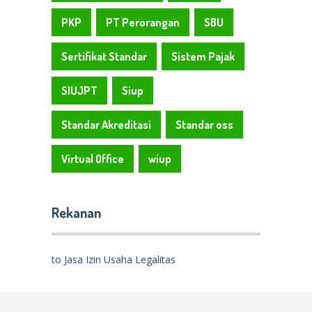
PKP
PT Perorangan
SBU
Sertifikat Standar
Sistem Pajak
SIUJPT
Siup
Standar Akreditasi
Standar oss
Virtual Office
wiup
Rekanan
to Jasa Izin Usaha Legalitas