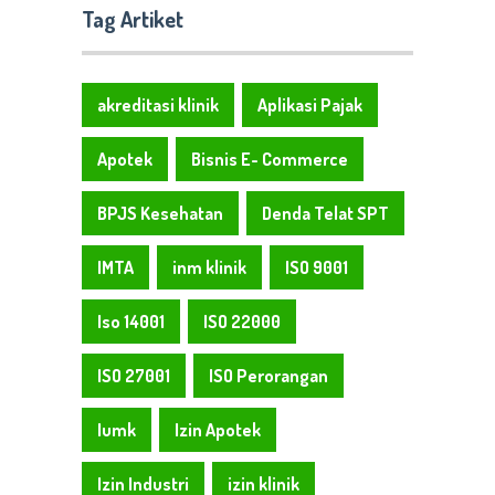
Tag Artiket
akreditasi klinik
Aplikasi Pajak
Apotek
Bisnis E- Commerce
BPJS Kesehatan
Denda Telat SPT
IMTA
inm klinik
ISO 9001
Iso 14001
ISO 22000
ISO 27001
ISO Perorangan
Iumk
Izin Apotek
Izin Industri
izin klinik