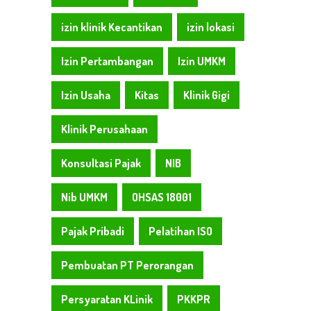
izin klinik Kecantikan
izin lokasi
Izin Pertambangan
Izin UMKM
Izin Usaha
Kitas
Klinik Gigi
Klinik Perusahaan
Konsultasi Pajak
NIB
Nib UMKM
OHSAS 18001
Pajak Pribadi
Pelatihan ISO
Pembuatan PT Perorangan
Persyaratan KLinik
PKKPR