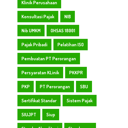
Klinik Perusahaan
Konsultasi Pajak
NIB
Nib UMKM
OHSAS 18001
Pajak Pribadi
Pelatihan ISO
Pembuatan PT Perorangan
Persyaratan KLinik
PKKPR
PKP
PT Perorangan
SBU
Sertifikat Standar
Sistem Pajak
SIUJPT
Siup