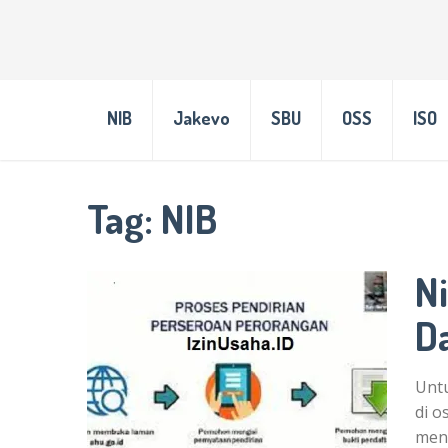
NIB
Jakevo
SBU
OSS
ISO
Tag:
NIB
N
D
Unt
di o
men