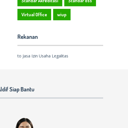
Standar Akreditasi
Standar oss
Virtual Office
wiup
Rekanan
to Jasa Izin Usaha Legalitas
ldif Siap Bantu