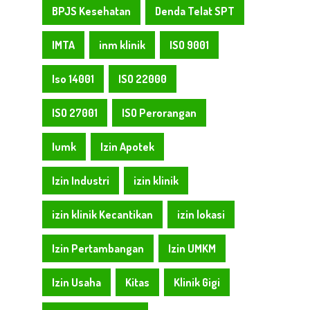
BPJS Kesehatan
Denda Telat SPT
IMTA
inm klinik
ISO 9001
Iso 14001
ISO 22000
ISO 27001
ISO Perorangan
Iumk
Izin Apotek
Izin Industri
izin klinik
izin klinik Kecantikan
izin lokasi
Izin Pertambangan
Izin UMKM
Izin Usaha
Kitas
Klinik Gigi