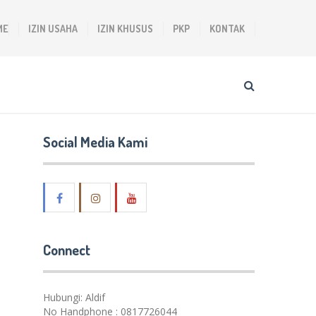
ME
IZIN USAHA
IZIN KHUSUS
PKP
KONTAK
Social Media Kami
Connect
Hubungi: Aldif
No Handphone : 0817726044