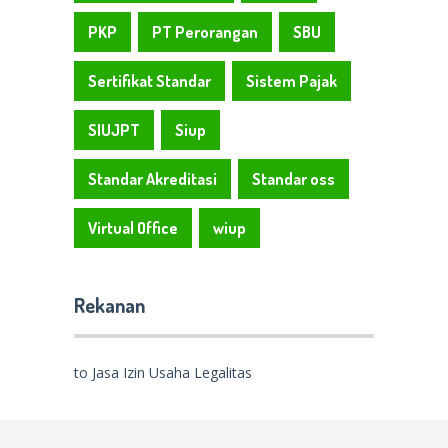
PKP
PT Perorangan
SBU
Sertifikat Standar
Sistem Pajak
SIUJPT
Siup
Standar Akreditasi
Standar oss
Virtual Office
wiup
Rekanan
to Jasa Izin Usaha Legalitas