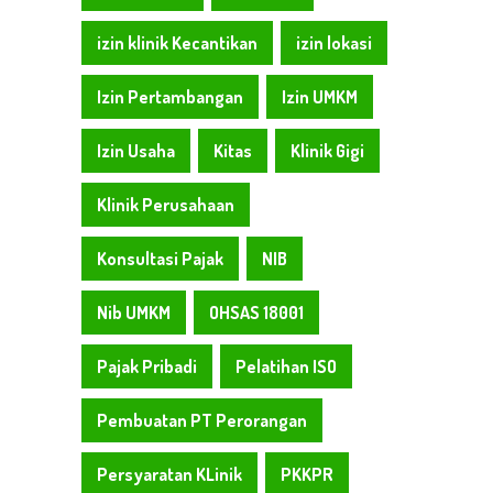
izin klinik Kecantikan
izin lokasi
Izin Pertambangan
Izin UMKM
Izin Usaha
Kitas
Klinik Gigi
Klinik Perusahaan
Konsultasi Pajak
NIB
Nib UMKM
OHSAS 18001
Pajak Pribadi
Pelatihan ISO
Pembuatan PT Perorangan
Persyaratan KLinik
PKKPR