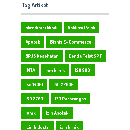
Tag Artiket
akreditasi klinik
Aplikasi Pajak
Apotek
Bisnis E- Commerce
BPJS Kesehatan
Denda Telat SPT
IMTA
inm klinik
ISO 9001
Iso 14001
ISO 22000
ISO 27001
ISO Perorangan
Iumk
Izin Apotek
Izin Industri
izin klinik